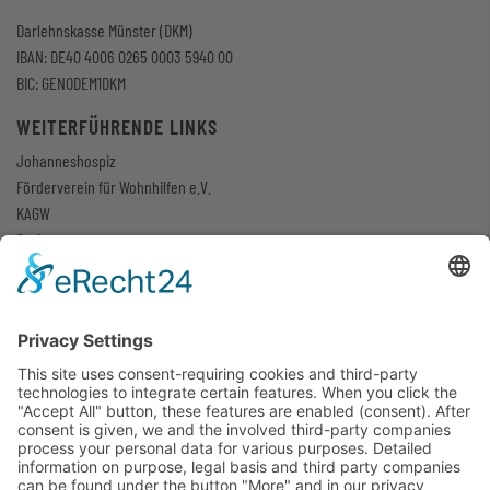
Darlehnskasse Münster (DKM)
IBAN: DE40 4006 0265 0003 5940 00
BIC: GENODEM1DKM
WEITERFÜHRENDE LINKS
Johanneshospiz
Förderverein für Wohnhilfe
n
e.V.
KAGW
Caritas
DiCV
BAGW
Bistum Münster
DOWNLOADS
Für weitere Downloads klicken Sie
hier
.
Flyer Kettelerhaus LZW